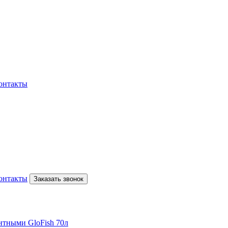
онтакты
онтакты
Заказать звонок
нтными GloFish 70л